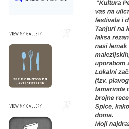
"
Kultura Pe
vas na ulic
festivala i 
Tanjuri na 
VIEW MY GALLERY
laksa rezan
nasi lemak 
malezijskih
uporabom z
Lokalni zač
(tzv. plavog
tamarinda d
brojne rece
Spice, kako
VIEW MY GALLERY
doma.
Moji najdraž