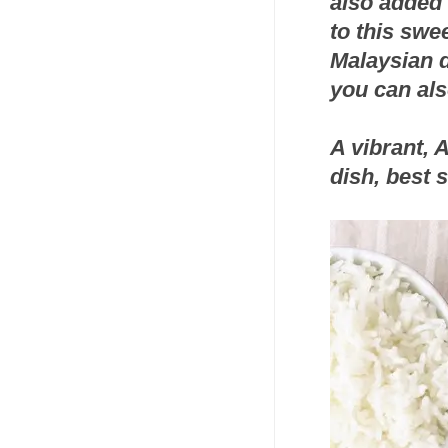
also added 
to this swe
Malaysian d
you can als
A vibrant, 
dish, best 