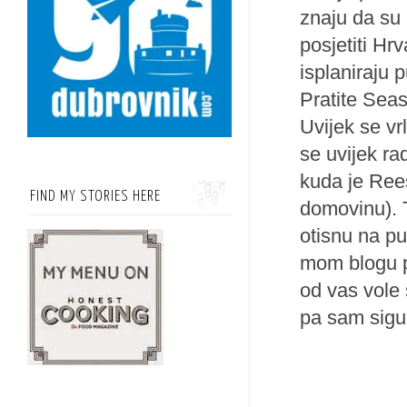
znaju da su 
posjetiti Hr
isplaniraju 
Pratite Sea
Uvijek se vr
se uvijek ra
kuda je Ree
FIND MY STORIES HERE
domovinu). T
otisnu na pu
mom blogu p
od vas vole 
pa sam sigu