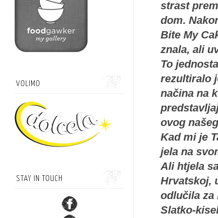
strast pre
dom. Nakon 
Bite My Cak
znala, ali 
To jednosta
rezultiralo
VOLIMO
načina na k
predstavlja
ovog našeg
Kad mi je T
jela na svo
Ali htjela s
STAY IN TOUCH
Hrvatskoj, 
odlučila za 
Slatko-kise