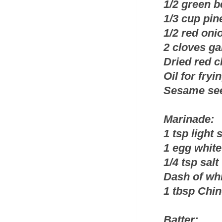
1/2 green b
1/3 cup pi
1/2 red oni
2 cloves ga
Dried red ch
Oil for fryi
Sesame seed
Marinade:
1 tsp light
1 egg white 
1/4 tsp salt
Dash of wh
1 tbsp Chin
Batter: