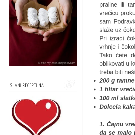
praline ili t
vrećicu prok
sam Podravki
slaže uz čoko
Pri izradi č
vrhnje i čoko
Tako ćete d
oblikovati u 
treba biti neš
200 g tamne
SLANI RECEPTI NA
1 filtar vreć
100 ml slatk
Dolcela kak
1. Čajnu vre
da se malo 