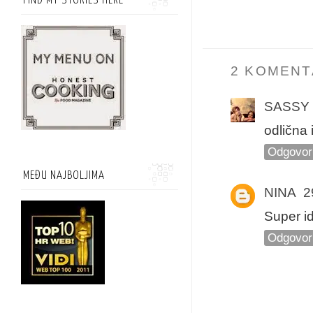
FIND MY STORIES HERE
2 KOMENT
SASSY
odlična 
Odgovor
MEĐU NAJBOLJIMA
NINA
2
Super id
Odgovor