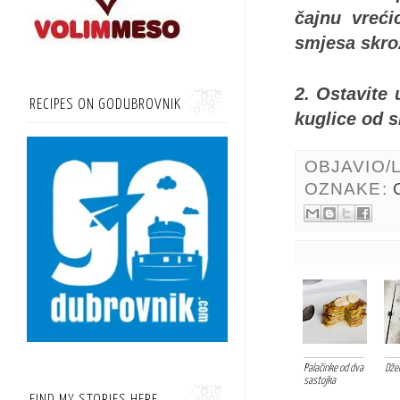
čajnu vreći
smjesa skro
2. Ostavite 
RECIPES ON GODUBROVNIK
kuglice od s
OBJAVIO/
OZNAKE:
Palačinke od dva
Dže
sastojka