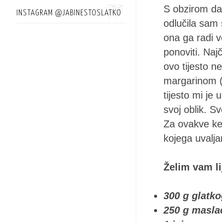
S obzirom da
INSTAGRAM @JABINESTOSLATKO
odlučila sam 
ona ga radi v
ponoviti. Naj
ovo tijesto ne
margarinom (k
tijesto mi je
svoj oblik. S
Za ovakve ke
kojega uvaljam
Želim vam li
300 g glatk
250 g masla