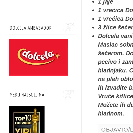
1 jaje
1 vrećica Do
1 vrećica Do
3 žlice šeće
DOLCELA AMBASADOR
Dolcela vani
Maslac sobn
šećerom. Do
pecivo i zam
hladnjaku. Od
na pleh oblo
ih izvadite 
MEĐU NAJBOLJIMA
Vruće kiflic
Možete ih d
hladnom.
OBJAVIO/