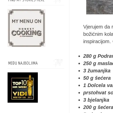
FIND MY STORIES HERE
Vjerujem da r
božićnim kola
inspiracijom
280 g
Podra
250 g masla
MEĐU NAJBOLJIMA
3 žumanjka
50 g šećera
1
Dolcela va
prstohvat so
3 bjelanjka
200 g šećer