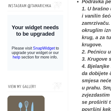
Podravka pe
INSTAGRAM @TAMARICHKA
1. U brašno 
i vanilin še
zamrzivaču. 
okruglim izr
krug, a za t
krugove.
2. Pećnicu u
3. Krugove s
4. Bjelanjke
da dobijete 
smjesa neće 
VIEW MY GALLERY
u prahu. Smj
zvjezdastim 
se proširiti
površini kek