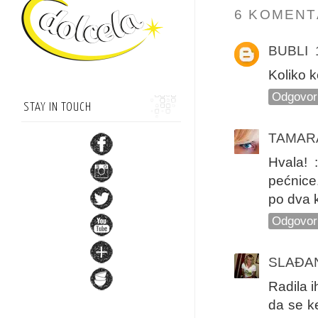
6 KOMENT
BUBLI
Koliko 
Odgovor
STAY IN TOUCH
TAMAR
Hvala! 
pećnice.
po dva k
Odgovor
SLAĐA
Radila i
da se ke