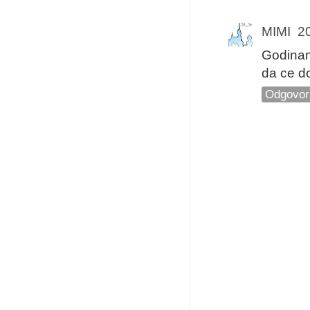
MIMI
20
Godinam
da ce d
Odgovor