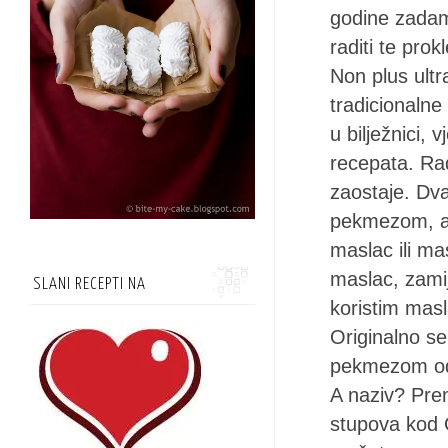
godine zadam 
raditi te prok
Non plus ultr
tradicionaln
u bilježnici,
recepata. Ra
zaostaje. Dv
pekmezom, a n
maslac ili mas
maslac, zami
SLANI RECEPTI NA
koristim masla
Originalno se
pekmezom od 
A naziv? Prem
stupova kod G