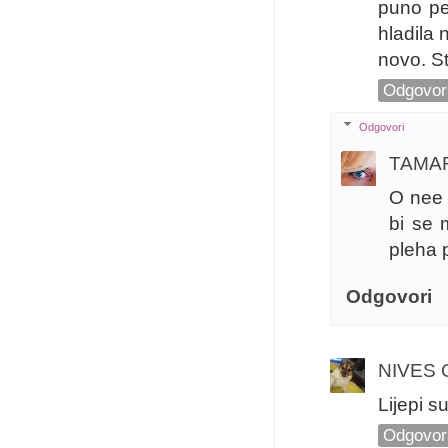
puno pe
hladila 
novo. St
Odgovor
Odgovori
TAMA
O nee 
bi se 
pleha p
Odgovori
NIVES 
Lijepi s
Odgovor