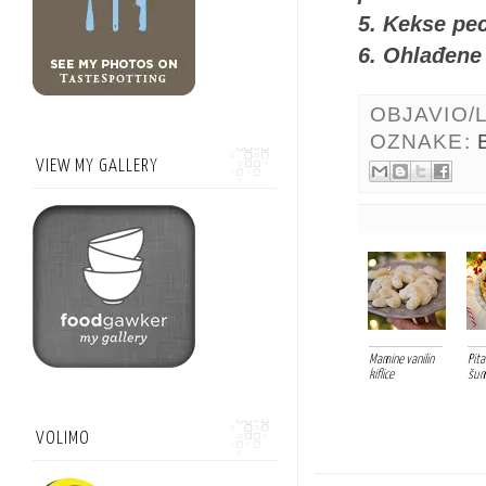
5. Kekse pec
6. Ohlađene
OBJAVIO/
OZNAKE:
VIEW MY GALLERY
Mamine vanilin
Pita
kiflice
šum
VOLIMO