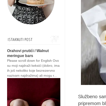
ISTAKNUTI POST
Orahovi prutići / Walnut
meringue bars
Please scroll down for English Ovo
su moji najdraži keksići (dobro, ima
ih još nekoliko koje bezrezervno
nazivam najdražima) ali mogu r...
Službeno sam 
pripremom bl