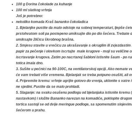
100 g Dorina čokolade za kuhanje
100 ml slatkog vrhnja
Još je potrebno:
nekoliko komada Kraš bananko čokoladica
1. Bjelanjke pustite da malo odstoje na sobnoj temperaturi, ljepše ćete 
prstohvatom soli pa postepeno umiksajte dio po dio šećera. Trebate do
umiksajte žličicu škrobnog brašna.
2. Smjesu stavite u vrećicu za ukrašavanje s okruglim ili zvjezdasti
papir za pečenje i olovkom iscrtajte male krugove - moji su veličine 
iscrtavanje krugova. Zatim po nacrtanoj šabloni istisnite šaum - po r
totica imala dno.
3. Sušite u pećnici na 90-100C, na ventilatorskoj opciji. Ako nemate v
će vam trebati više vremena. Bjelanjak se treba potpuno osušiti, ali ost
4. Pripremite kremu: vrhnje ugrijte gotovo do vrenja, uklonite s vatre 
ne sjedini. Pustite da se malo prohladi.
5. Slaganje: na svaku osušenu podlogu od bjelanjaka istisnite kremu
nastavkom) i složite Bananko narezan na komadiće, poklopite drugo
tortica sastoji se od dvije meringue podloge, sa spomenutim slojevim
šećerom u prahu.