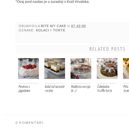
*Ovaj post nastao je u suradnji s Kraš Hrvatska.
OBJAVIO/LA
BITE MY CAKE
U
07:42:00
OZNAKE:
KOLACI I TORTE
RELATED POSTS
Pavlova s
Kolač od naranče
Mađarica verzija
Čokoladna
Pita 
jagodama
i oraha
br. 2
truffle torta
šum
0 KOMENTARI: