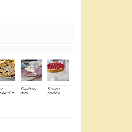
sa
Pita od sira i
Brzi tart s
skim voćem
maka
jagodama