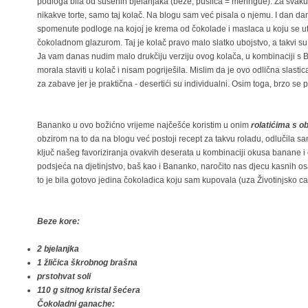
podloga bila od sušenih bjelanjaka (beze, puslica = meringue). Za svak
nikakve torte, samo taj kolač. Na blogu sam već pisala o njemu. I dan d
spomenute podloge na kojoj je krema od čokolade i maslaca u koju se ut
čokoladnom glazurom. Taj je kolač pravo malo slatko ubojstvo, a takvi s
Ja vam danas nudim malo drukčiju verziju ovog kolača, u kombinaciji 
morala staviti u kolač i nisam pogriješila. Mislim da je ovo odlična slasti
za zabave jer je praktična - desertići su individualni. Osim toga, brzo se 
Bananko u ovo božićno vrijeme najčešće koristim u onim
rolatićima s o
obzirom na to da na blogu već postoji recept za takvu roladu, odlučila sa
ključ našeg favoriziranja ovakvih deserata u kombinaciji okusa banane i 
podsjeća na djetinjstvo, baš kao i Bananko, naročito nas djecu kasnih o
to je bila gotovo jedina čokoladica koju sam kupovala (uza Životinjsko ca
Beze kore:
2 bjelanjka
1 žličica škrobnog brašna
prstohvat soli
110 g sitnog kristal šećera
Čokoladni ganache: