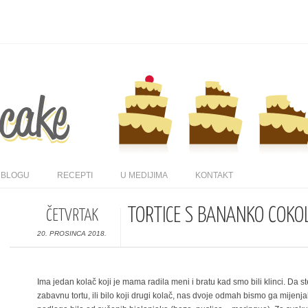
 BLOGU
RECEPTI
U MEDIJIMA
KONTAKT
TORTICE S BANANKO ČOKO
ČETVRTAK
20. PROSINCA 2018.
Ima jedan kolač koji je mama radila meni i bratu kad smo bili klinci. Da s
zabavnu tortu, ili bilo koji drugi kolač, nas dvoje odmah bismo ga mijenjal