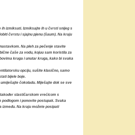
ih izmiksati. Izmiksajte ih u čvrsti snijeg s
biti čvrstu i sjajnu pjenu (šaum). Na kraju
m nastavkom. Na pleh za pečenje stavite
obične čaše za vodu, kojuu sam koristila za
ubovima kruga i unutar kruga, kako bi svaka
entilatorsku opciju, sušite klasično, samo
ati bijele boje.
i umiješajte čokoladu. Miješajte dok se sve
 (također slastičarskom vrećicom s
m podlogom i ponovite postupak. Svaka
a između. Na kraju možete posipati