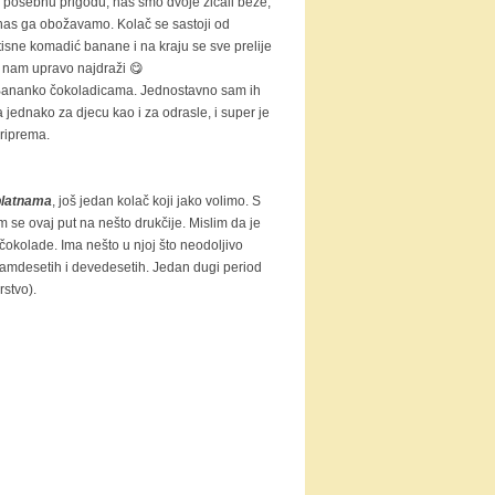
u posebnu prigodu, nas smo dvoje žicali beze,
anas ga obožavamo. Kolač se sastoji od
isne komadić banane i na kraju se sve prelije
u nam upravo najdraži 😋
s Bananko čokoladicama. Jednostavno sam ih
ca jednako za djecu kao i za odrasle, i super je
priprema.
blatnama
, još jedan kolač koji jako volimo. S
m se ovaj put na nešto drukčije. Mislim da je
čokolade. Ima nešto u njoj što neodoljivo
samdesetih i devedesetih. Jedan dugi period
rstvo).