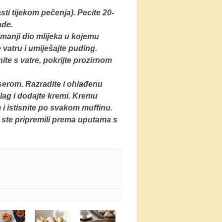
sti tijekom pečenja). Pecite 20-
ade.
 manji dio mlijeka u kojemu
 vatru i umiješajte puding.
te s vatre, pokrijte prozirnom
serom. Razradite i ohlađenu
šlag i dodajte kremi. Kremu
i istisnite po svakom muffinu.
 ste pripremili prema uputama s