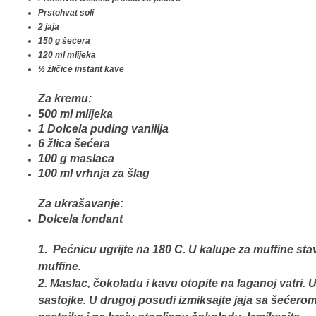
Prstohvat soli
2 jaja
150 g šećera
120 ml mlijeka
½ žličice instant kave
Za kremu:
500 ml mlijeka
1 Dolcela puding vanilija
6 žlica šećera
100 g maslaca
100 ml vrhnja za šlag
Za ukrašavanje:
Dolcela fondant
1. Pećnicu ugrijte na 180 C. U kalupe za muffine sta
muffine.
2. Maslac, čokoladu i kavu otopite na laganoj vatri. 
sastojke. U drugoj posudi izmiksajte jaja sa šećero