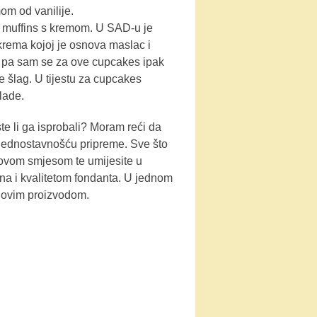
m od vanilije.
o muffins s kremom. U SAD-u je
. krema kojoj je osnova maslac i
u pa sam se za ove cupcakes ipak
e šlag. U tijestu za cupcakes
lade.
ste li ga isprobali? Moram reći da
jednostavnošću pripreme. Sve što
tovom smjesom te umijesite u
jna i kvalitetom fondanta. U jednom
s ovim proizvodom.