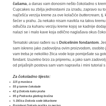
čašama
, a danas vam donosim nešto čokoladno s kremo
Cupcakes su zbilja jednostavni za izradu, zapravo su t
najčešća verzija kreme za ove kolačiće
buttercream
, tj
šećer u prahu. Ja nekako nisam navikla na takvu krem
odlučila za kuhanu verziju kreme kojoj se kadnije dodaj
nalazi se i malo kave koja odlično naglašava okus čoko
Tematski ukrasi rađeni su s
Dolcelinim fondantom
. Je
sam iskreno jako zadovoljna ovim proizvodom, osobito 
vam treba je nekoliko žlica vode koje pomiješate sa go
fondant. Izuzetno brzo za pripremu, a jako sam zadovol
od prijašnjih postova sam vam napravila i mini tutorial 
Za čokoladno tijesto:
115 g maslaca
55 g tamne čokolade
42 g Dolcela kako praha
95 g Podravka glatkog brašna
½ žličica Dolcela sode bikarbone
Prstohvat Dolcela praška za pecivo