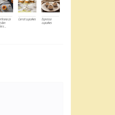
rhrana za
Carrot cupcakes
Espresso
i dan:
cupcakes
i s ...