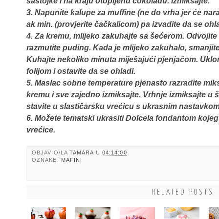
sastojke i na kraju otopljenu čokoladu. Izmiksajte.
3. Napunite kalupe za muffine (ne do vrha jer će nara
ak min. (provjerite čačkalicom) pa izvadite da se ohl
4. Za kremu, mlijeko zakuhajte sa šećerom. Odvojite
razmutite puding. Kada je mlijeko zakuhalo, smanjite
Kuhajte nekoliko minuta miješajući pjenjačom. Ukloni
folijom i ostavite da se ohladi.
5. Maslac sobne temperature pjenasto razradite mik
kremu i sve zajedno izmiksajte. Vrhnje izmiksajte u 
stavite u slastičarsku vrećicu s ukrasnim nastavkom 
6. Možete tematski ukrasiti Dolcela fondantom kojeg
vrećice.
OBJAVIO/LA
TAMARA
U
04:14:00
OZNAKE:
MAFINI
RELATED POSTS