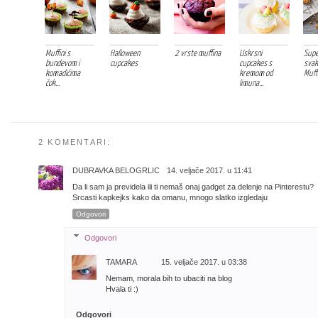
Muffini s
Halloween
2 vrste muffina
Uskrsni
Supe
bundevom i
cupcakes
cupcakes s
svak
komadićima
kremom od
Muffin
čok...
limuna...
2 KOMENTARI:
DUBRAVKA BELOGRLIC
14. veljače 2017. u 11:41
Da li sam ja previdela ili ti nemaš onaj gadget za delenje na Pinterestu?
Srcasti kapkejks kako da omanu, mnogo slatko izgledaju
Odgovori
Odgovori
TAMARA
15. veljače 2017. u 03:38
Nemam, morala bih to ubaciti na blog
Hvala ti :)
Odgovori