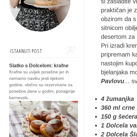
si zasladite 
praktičan je 
obzirom da s 
sitnicom obil
desertom za 
Pri izradi kr
ISTAKNUTI POST
pripremam ka
nastojim kupo
Slatko s Dolcelom: krafne
bjelanjaka m
Krafne su uvijek posebne jer ih
nemamo naviku jesti tijekom
Pavlovu
... 
godine, obično su rezervirane za
posebne dane u godini, ponajprije
karnevals...
4 žumanjka
360 ml crne
150 g šećer
1
Dolcela va
2
Dolcela Šl