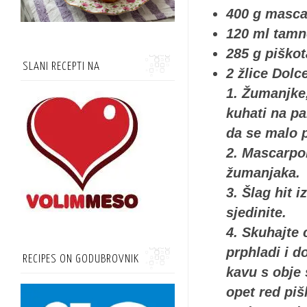
400 g masca
120 ml tam
285 g piškot
SLANI RECEPTI NA
2 žlice
Dolce
1. Žumanjke,
kuhati na pa
da se malo p
2. Mascarpo
žumanjaka.
3. Šlag hit 
sjedinite.
4. Skuhajte 
prphladi i d
RECIPES ON GODUBROVNIK
kavu s obje 
opet red piš