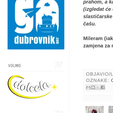
prahom, a k
(izgledat će
slastičarske
čašu.
Mileram (iak
zamjena za 
VOLIMO
OBJAVIO/
OZNAKE: