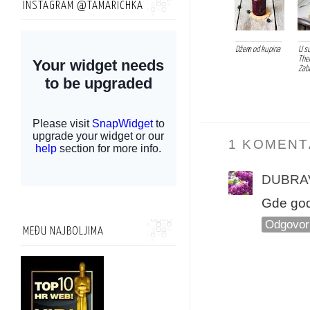
INSTAGRAM @TAMARICHKA
Džem od kupina
U su
The
Zab
1 KOMENT
DUBRA
Gde god 
Odgovor
MEĐU NAJBOLJIMA